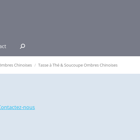
act
Recherche
:
Ombres Chinoises
Tasse à Thé & Soucoupe Ombres Chinoises
Contactez-nous