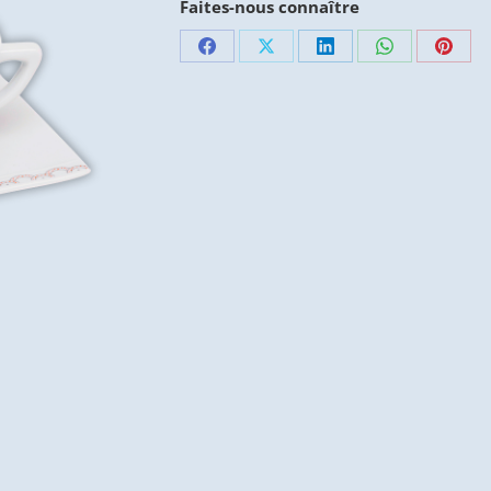
Faites-nous connaître
Partager
Partager
Partager
Partager
Parta
sur
sur
sur
sur
sur
Facebook
X
LinkedIn
WhatsApp
Pinte