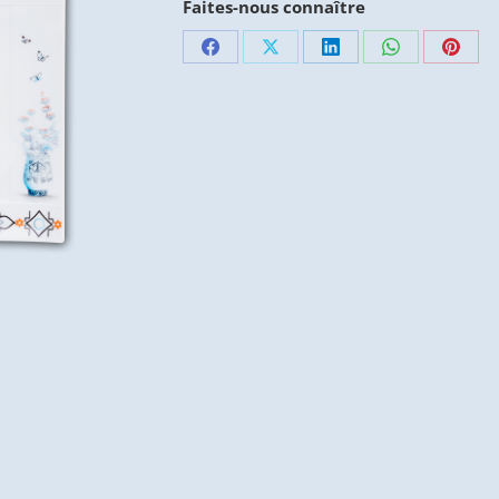
Faites-nous connaître
Partager
Partager
Partager
Partager
Parta
sur
sur
sur
sur
sur
Facebook
X
LinkedIn
WhatsApp
Pinte