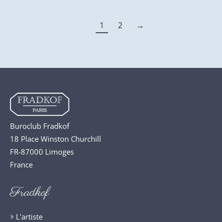
1
2
→
Buroclub Fradkof
18 Place Winston Churchill
FR-87000 Limoges
France
Fradkof
L'artiste