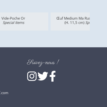
Œuf Medium Ma Russie Gemstones
Vase 
(H. 11,5 cm)
Special Items
Suivez-nous !
f.com