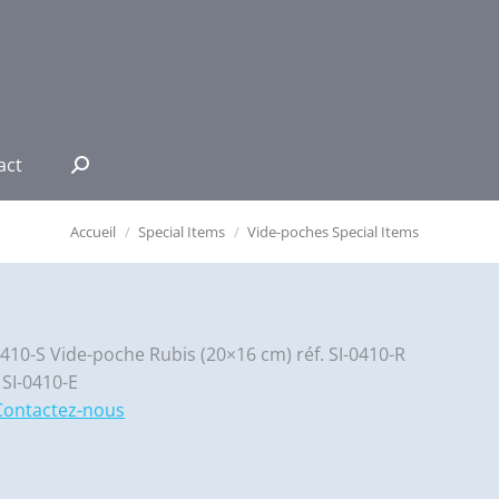
act
Recherche
:
Accueil
Special Items
Vide-poches Special Items
0410-S Vide-poche Rubis (20×16 cm) réf. SI-0410-R
SI-0410-E
Contactez-nous