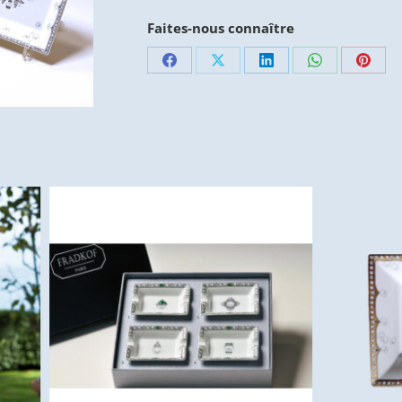
Faites-nous connaître
Partager
Partager
Partager
Partager
Parta
sur
sur
sur
sur
sur
Facebook
X
LinkedIn
WhatsApp
Pinte