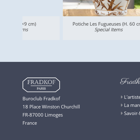
Potiche Les Fugueuses (H. 60 cm)
Special Items
Fradk
L'artist
Buroclub Fradkof
La mar
18 Place Winston Churchill
Savoir-
FR-87000 Limoges
France