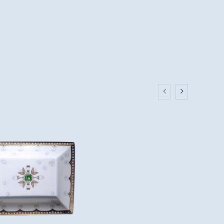
ger
rest