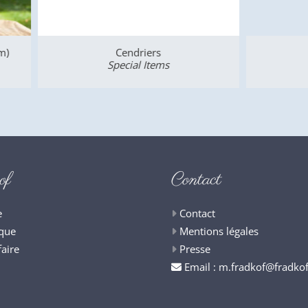
Cendriers
Vide-Poche Or
Special Items
Special Items
of
Contact
e
Contact
que
Mentions légales
faire
Presse
Email :
m.fradkof@fradko