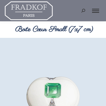
Recherche
:
Boite Cœur Small (7x7 cm)
Vous êtes ici :