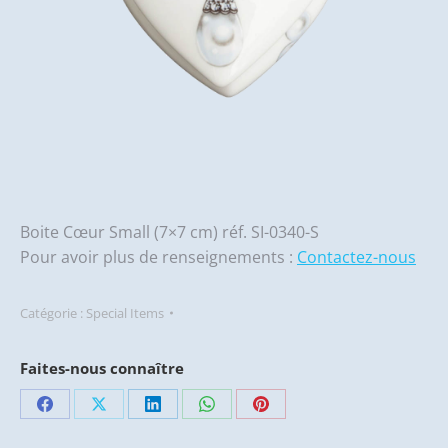
Boite Cœur Small (7×7 cm) réf. SI-0340-S
Pour avoir plus de renseignements :
Contactez-nous
Catégorie :
Special Items
Faites-nous connaître
Partager
Partager
Partager
Partager
Partager
sur
sur
sur
sur
sur