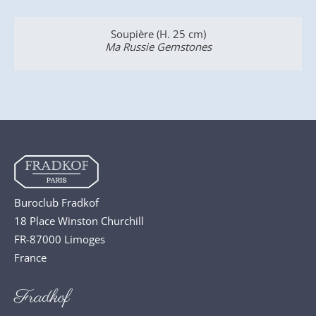
Assiette à Céréales (ø 17 cm)
Ma Russie Gemstones
Buroclub Fradkof
18 Place Winston Churchill
FR-87000 Limoges
France
Fradkof