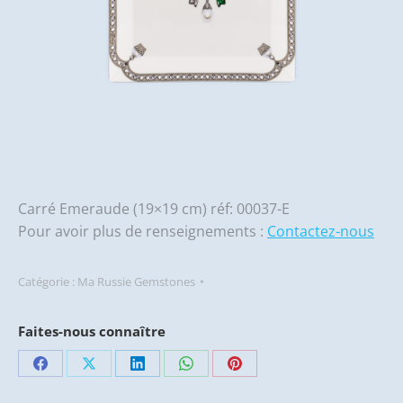
Carré Emeraude (19×19 cm) réf: 00037-E
Pour avoir plus de renseignements :
Contactez-nous
Catégorie :
Ma Russie Gemstones
Faites-nous connaître
Partager
Partager
Partager
Partager
Partager
sur
sur
sur
sur
sur