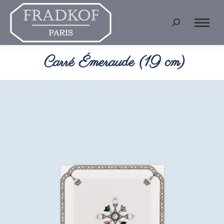
Recherche
:
Carré Émeraude (19 cm)
Vous êtes ici :