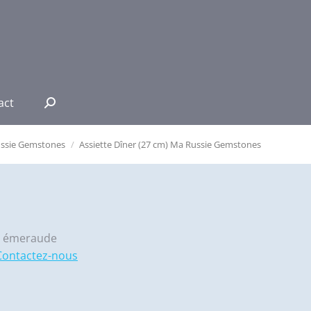
act
Recherche
:
ssie Gemstones
Assiette Dîner (27 cm) Ma Russie Gemstones
et émeraude
Contactez-nous