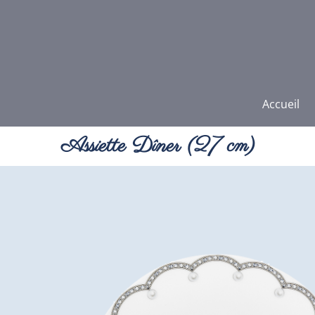
Accueil
Assiette Dîner (27 cm)
Vous êtes ici :