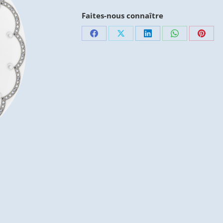
Faites-nous connaître
Partager
Partager
Partager
Partager
Parta
sur
sur
sur
sur
sur
Facebook
X
LinkedIn
WhatsApp
Pinte