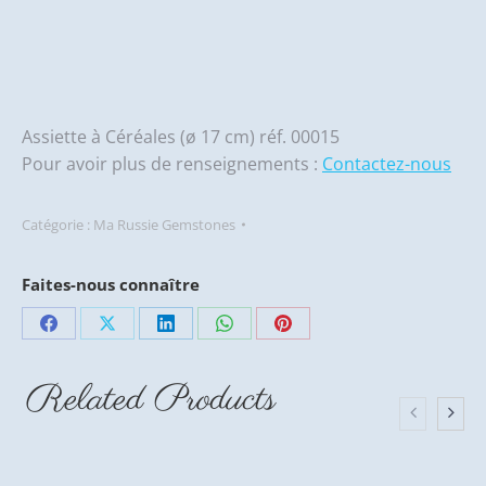
Assiette à Céréales (ø 17 cm) réf. 00015
Pour avoir plus de renseignements :
Contactez-nous
Catégorie :
Ma Russie Gemstones
Faites-nous connaître
Partager
Partager
Partager
Partager
Partager
sur
sur
sur
sur
sur
Related Products
Facebook
X
LinkedIn
WhatsApp
Pinterest