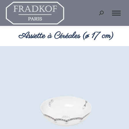
Recherche
:
Assiette à Céréales (ø 17 cm)
Vous êtes ici :