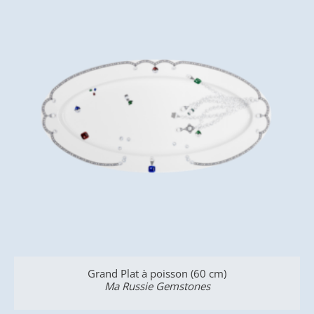
sson (60 cm)
Verseuse 12 tasses (H
emstones
Ma Russie Gemst