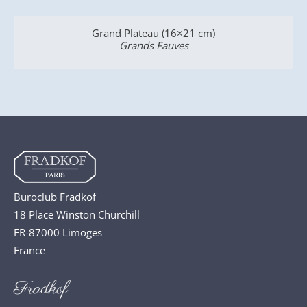
Grand Plateau (16×21 cm)
V
Grands Fauves
Buroclub Fradkof
18 Place Winston Churchill
FR-87000 Limoges
France
Fradkof