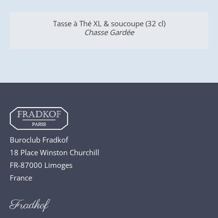
 (32 cl)
Plat Ovale (42 cm)
Chasse Gardée
Buroclub Fradkof
18 Place Winston Churchill
FR-87000 Limoges
France
Fradkof