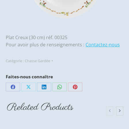
Plat Creux (30 cm) réf. 00325
Pour avoir plus de renseignements :
Contactez-nous
Catégorie :
Chasse Gardée
Faites-nous connaître
Partager
Partager
Partager
Partager
Partager
sur
sur
sur
sur
sur
Related Products
Facebook
X
LinkedIn
WhatsApp
Pinterest