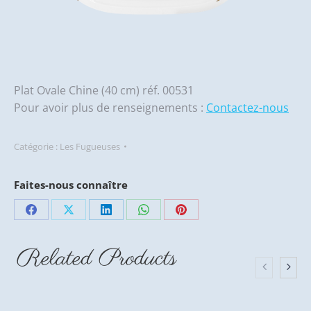
Plat Ovale Chine (40 cm) réf. 00531
Pour avoir plus de renseignements :
Contactez-nous
Catégorie :
Les Fugueuses
Faites-nous connaître
Partager
Partager
Partager
Partager
Partager
sur
sur
sur
sur
sur
Related Products
Facebook
X
LinkedIn
WhatsApp
Pinterest