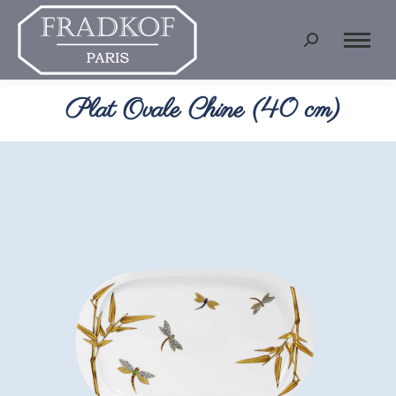
Recherche
:
Plat Ovale Chine (40 cm)
Vous êtes ici :