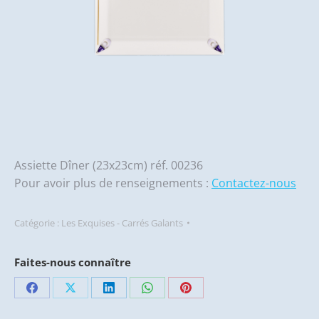
Assiette Dîner (23x23cm) réf. 00236
Pour avoir plus de renseignements :
Contactez-nous
Catégorie :
Les Exquises - Carrés Galants
Faites-nous connaître
Partager
Partager
Partager
Partager
Partager
sur
sur
sur
sur
sur