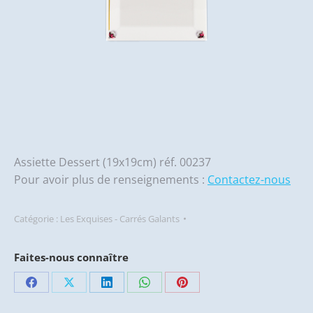
Assiette Dessert (19x19cm) réf. 00237
Pour avoir plus de renseignements :
Contactez-nous
Catégorie :
Les Exquises - Carrés Galants
Faites-nous connaître
Partager
Partager
Partager
Partager
Partager
sur
sur
sur
sur
sur