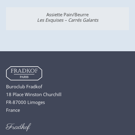
Assiette Pain/Beurre
Les Exquises – Carrés Galants
Les 
Buroclub Fradkof
18 Place Winston Churchill
FR-87000 Limoges
France
Fradkof