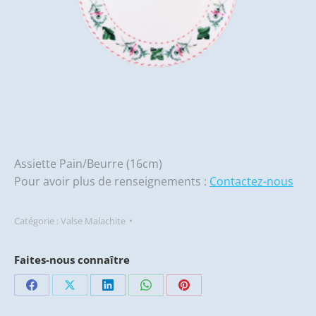
Assiette Pain/Beurre (16cm)
Pour avoir plus de renseignements :
Contactez-nous
Catégorie :
Valse Malachite
Faites-nous connaître
Partager
Partager
Partager
Partager
Partager
sur
sur
sur
sur
sur