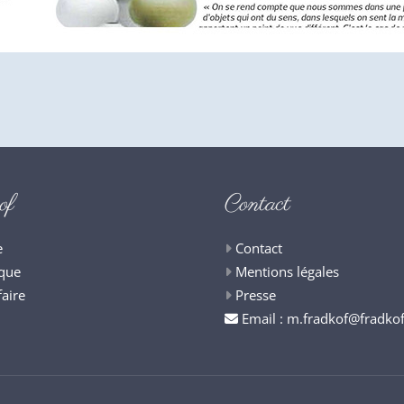
of
Contact
e
Contact
que
Mentions légales
faire
Presse
Email :
m.fradkof@fradko