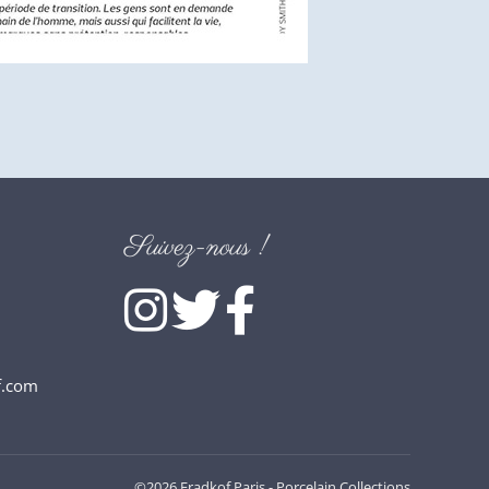
Suivez-nous !
f.com
©2026 Fradkof Paris - Porcelain Collections